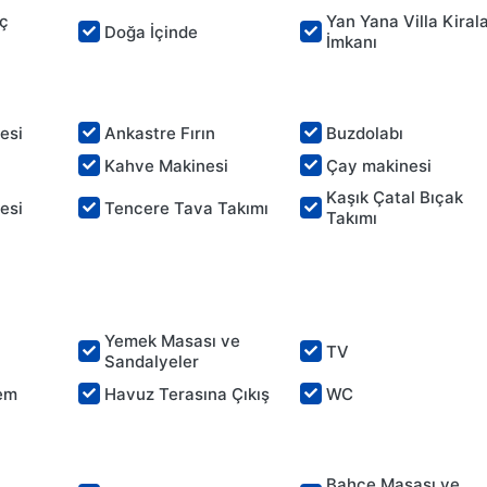
İç
Yan Yana Villa Kira
Doğa İçinde
İmkanı
esi
Ankastre Fırın
Buzdolabı
Kahve Makinesi
Çay makinesi
Kaşık Çatal Bıçak
esi
Tencere Tava Takımı
Takımı
Yemek Masası ve
TV
Sandalyeler
em
Havuz Terasına Çıkış
WC
Bahçe Masası ve