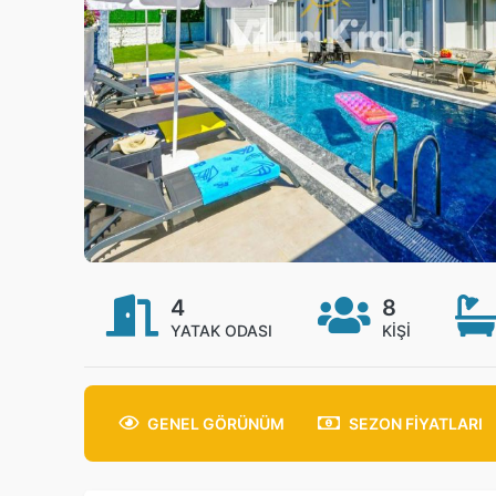
4
8
YATAK ODASI
KIŞI
GENEL
GÖRÜNÜM
SEZON
FİYATLARI