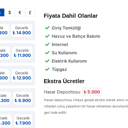
₺
$
€
£
Fiyata Dahil Olanlar
Giriş Temizliği
lık
Gecelik
.300
₺ 14.900
Havuz ve Bahçe Bakımı
İnternet
alık
Gecelik
Su Kullanımı
.300
₺ 11.900
Elektrik Kullanımı
Tüpgaz
lık
Gecelik
.300
₺ 12.900
Ekstra Ücretler
Hasar Depozitosu:
₺ 5.000
alık
Gecelik
.300
₺ 6.900
Hasar depozitosu villaya girişte ekstra olarak alınır v
villadan çıkış yaparken bir hasar olmaması durumun
geri iade edilir.
talık
Gecelik
5.300
₺ 7.900