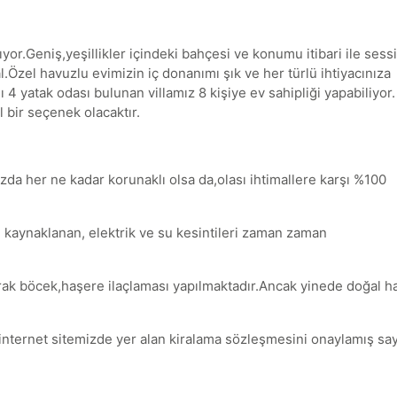
yor.Geniş,yeşillikler içindeki bahçesi ve konumu itibari ile sess
al.Özel havuzlu evimizin iç donanımı şık ve her türlü ihtiyacınıza
ı 4 yatak odası bulunan villamız 8 kişiye ev sahipliği yapabiliyor.
l bir seçenek olacaktır.
zda her ne kadar korunaklı olsa da,olası ihtimallere karşı %100
 kaynaklanan, elektrik ve su kesintileri zaman zaman
rak böcek,haşere ilaçlaması yapılmaktadır.Ancak yinede doğal h
 internet sitemizde yer alan kiralama sözleşmesini onaylamış sayıl