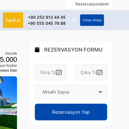
Rezervasyonlarım
+90 252 613 44 45
Teklif Al
Villanı Kirala
+90 555 045 78 88
REZERVASYON FORMU
Gecelik
 5.000
yan fiyatlar
rilere Ekle
Misafir Sayısı
Rezervasyon Yap