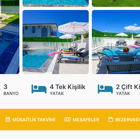
3
4 Tek Kişilik
2 Çift Ki
BANYO
YATAK
YATAK
MÜSAITLIK
TAKVIMI
MESAFELER
REZERVAS