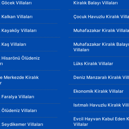
k Göcek Villaları
Kiralık Balayı Villaları
k Kalkan Villaları
Çocuk Havuzlu Kiralık Villa
k Kayaköy Villaları
Muhafazakar Kiralık Villala
k Kaş Villaları
Muhafazakar Kiralık Balay
Villaları
k Hisarönü Ölüdeniz
rı
Lüks Kiralık Villalar
e Merkezde Kiralık
Deniz Manzaralı Kiralık Vil
r
Ekonomik Kiralık Villalar
k Faralya Villaları
Isıtmalı Havuzlu Kiralık Vil
k Ölüdeniz Villaları
Evcil Hayvan Kabul Eden Ki
k Seydikemer Villaları
Villalar