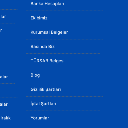
Banka Hesapları
lar
Ekibimiz
r
Kurumsal Belgeler
ı
Basında Biz
TÜRSAB Belgesi
Blog
lalar
Gizlilik Şartları
İptal Şartları
lalar
ralık
Yorumlar