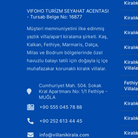
Kiralı
VIFOHO TURİZM SEYAHAT ACENTASI
- Tursab Belge No: 16877
Kiralı
Müşteri memnuniyetini ilke edinmiş
Kiralı
yazlık villa/apart kiralama şirketi. Kaş,
Kalkan, Fethiye, Marmaris, Datça,
Kiralı
Milas ve Bodrum bölgelerinde özel
havuzlu balayı tatili için doğayla iç içe
Kiralı
Villala
muhafazakar korunaklı kiralık villalar.
Fethiy
Cumhuriyet Mah. 504. Sokak
Villala
Kral Apartmanı No: 1/1 Fethiye -
MUĞLA
Kiralı
+90 555 045 78 88
Kiralı
+90 252 613 44 45
Kiralı
info@villanikirala.com