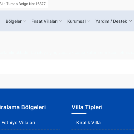
- Tursab Belge No: 16877
Bölgeler
Fırsat Villaları
Kurumsal
Yardım / Destek
kullanılmaktadır. Bu siteye giriş yaparak çerez kullanımını kabul etmiş s
Kiralama Bölgeleri
Villa Tipleri
k Fethiye Villaları
Kiralık Villa