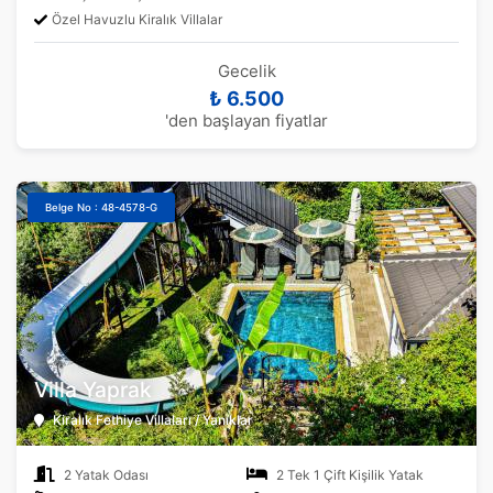
Özel Havuzlu Kiralık Villalar
Gecelik
₺ 6.500
'den başlayan fiyatlar
Belge No : 48-4578-G
Villa Yaprak
Kiralık Fethiye Villaları / Yanıklar
2 Yatak Odası
2 Tek 1 Çift Kişilik Yatak