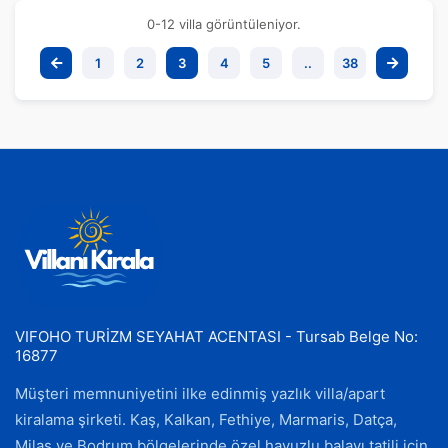
0-12 villa görüntüleniyor.
1
2
3
4
5
..
38
VIFOHO TURİZM SEYAHAT ACENTASI - Tursab Belge No:
16877
Müşteri memnuniyetini ilke edinmiş yazlık villa/apart
kiralama şirketi. Kaş, Kalkan, Fethiye, Marmaris, Datça,
Milas ve Bodrum bölgelerinde özel havuzlu balayı tatili için