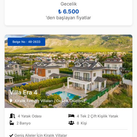
Gecelik
₺ 6.500
'den başlayan fiyatlar
Belge No : 48-2633
Villa Era 4
Kiralık Fethiye Villaları / Ovacık/Ölüdeniz
4 Yatak Odası
4 Tek 2 Çift Kişilik Yatak
2 Banyo
8 Kişi
Geniş Aileler İçin Kiralık Villalar