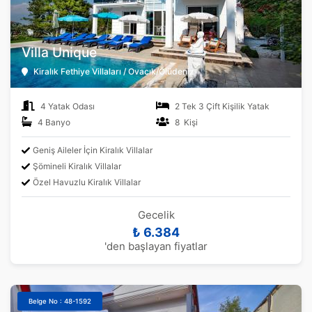
Villa Unique
Kiralık Fethiye Villaları / Ovacık/Ölüdeniz
4 Yatak Odası
2 Tek 3 Çift Kişilik Yatak
4 Banyo
8 Kişi
Geniş Aileler İçin Kiralık Villalar
Şömineli Kiralık Villalar
Özel Havuzlu Kiralık Villalar
Gecelik
₺ 6.384
'den başlayan fiyatlar
Belge No : 48-1592