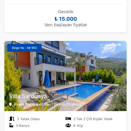
Gecelik
₺ 15.000
'den başlayan fiyatlar
Belge No : 48-902
Villa Sardunya
Kiralık Fethiye Villaları / Ovacık/Ölüdeniz
3 Yatak Odası
2 Tek 2 Çift Kişilik Yatak
3 Banyo
6 Kişi