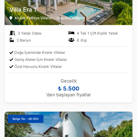
Villa Era 1
Kiralık Fethiye Villaları / Ovacık/Ölüdeniz
3 Yatak Odası
4 Tek 1 Çift Kişilik Yatak
3 Banyo
6 Kişi
Doğa İçerisinde Kiralık Villalar
Geniş Aileler İçin Kiralık Villalar
Özel Havuzlu Kiralık Villalar
Gecelik
₺ 5.500
'den başlayan fiyatlar
Belge No : 48-850