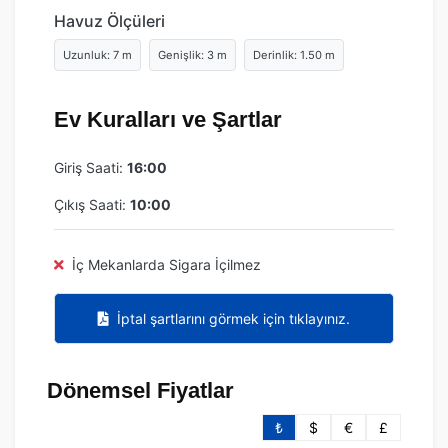
Havuz Ölçüleri
Uzunluk: 7 m
Genişlik: 3 m
Derinlik: 1.50 m
Ev Kuralları ve Şartlar
Giriş Saati:
16:00
Çıkış Saati:
10:00
İç Mekanlarda Sigara İçilmez
İptal şartlarını görmek için tıklayınız.
Dönemsel Fiyatlar
₺
$
€
£