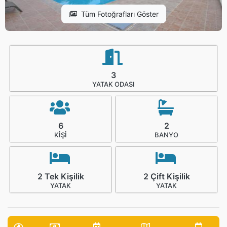
Tüm Fotoğrafları Göster
3
YATAK ODASI
6
2
KIŞI
BANYO
2 Tek Kişilik
2 Çift Kişilik
YATAK
YATAK