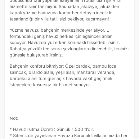
dokusunda tatil yapmak isteyenlerin rotası olan şık villa
hizmette sınır tanımıyor. Saunadan jakuziye, jakuziden
kapalı yüzme havuzuna kadar her detayın incelikle
tasarlandığı bir villa tatili sizi bekliyor, kaçırmayın!
Yüzme havuzu bahçenin merkezinde yer alıyor. L
formundaki geniş havuz herkes için eğlenceli anlar
sunuyor. Havuzda yüzerken korunaklı hissedebilirsiniz.
Rahatça yüzdükten sonra şezlonglarda dinlenebilir, teninizi
güneşle buluşturabilirsiniz.
Bahçenin konforu bitmiyor: Özel çardak, bambu loca,
salıncak, bilardo alanı, yeşil alan, manzaralı veranda,
barbekü alanı tüm gün açık havada vakit geçirmek
isteyenlere kusursuz bir hizmet sunuyor.
Not:
* Havuz Isıtma Ücreti : Günlük 1.500 tl'dir.
* Sitemizde yayınlanan Havuzu Korunaklı villalarimızda her