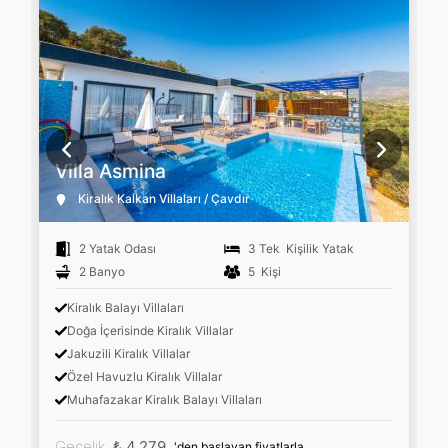
Villa Asmina
Kiralık Kalkan Villaları / Çavdır
2 Yatak Odası
3 Tek Kişilik Yatak
2 Banyo
5 Kişi
Kiralık Balayı Villaları
Doğa İçerisinde Kiralık Villalar
Jakuzili Kiralık Villalar
Özel Havuzlu Kiralık Villalar
Muhafazakar Kiralık Balayı Villaları
Gecelik
₺ 4.279
'den başlayan fiyatlarla