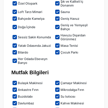
Şık ve Kaliteli İç
Özel Otopark
Donanım
Loft Tarzı Mimari
Sauna
Bahçede Kamelya
Geniş Havuz
Geniş ve Yemyeşil
Doğa İçinde
Bahçe
Havuzu Dışardan
Sessiz Sakin Konumda
Görünmez
Yatak Odasında Jakuzi
Masa Tenisi
Bilardo
Çocuk Parkı
Her Odada Ebeveyn
Banyo
Mutfak Bilgileri
Bulaşık Makinesi
Çamaşır Makinesi
Ankastre Fırın
Mikrodalga Fırın
Buzdolabı
Su Isıtıcısı
Davlumbaz
Kahve Makinesi