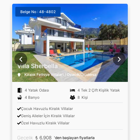
Belge No : 48-4802
Villa Sherbella
Kiralık Fethiye Villaları / Ovacık/Ölüdeniz
4 Yatak Odası
4 Tek 2 Çift Kişilik Yatak
4 Banyo
8 Kişi
Çocuk Havuzlu Kiralık Villalar
Geniş Aileler İçin Kiralık Villalar
Özel Havuzlu Kiralık Villalar
Gecelik
₺ 6.908
'den başlayan fiyatlarla