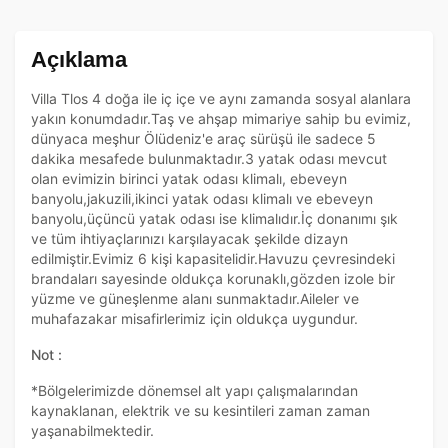
Açıklama
Villa Tlos 4 doğa ile iç içe ve aynı zamanda sosyal alanlara
yakın konumdadır.Taş ve ahşap mimariye sahip bu evimiz,
dünyaca meşhur Ölüdeniz'e araç sürüşü ile sadece 5
dakika mesafede bulunmaktadır.3 yatak odası mevcut
olan evimizin birinci yatak odası klimalı, ebeveyn
banyolu,jakuzili,ikinci yatak odası klimalı ve ebeveyn
banyolu,üçüncü yatak odası ise klimalıdır.İç donanımı şık
ve tüm ihtiyaçlarınızı karşılayacak şekilde dizayn
edilmiştir.Evimiz 6 kişi kapasitelidir.Havuzu çevresindeki
brandaları sayesinde oldukça korunaklı,gözden izole bir
yüzme ve güneşlenme alanı sunmaktadır.Aileler ve
muhafazakar misafirlerimiz için oldukça uygundur.
Not :
*Bölgelerimizde dönemsel alt yapı çalışmalarından
kaynaklanan, elektrik ve su kesintileri zaman zaman
yaşanabilmektedir.