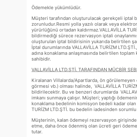
Ödemekle yükümlüdür.
Müşteri tarafından oluşturulacak gerekçeli iptal b
zorunludur.Resmi yolla yazılı olarak veya elektroni
yürürlüğünü ortadan kaldırmaz.VALLAVİLLA TURİZM 
bildirmediği sürece rezervasyon iptali onaylanmış
oluşturulan iptal bildirisinin yukarıda belirtilen
İptal durumlarında VALLAVİLLA TURİZM LTD.ŞTİ., ko
adına konaklama anlaşmasında belirtilen toplam 
sahibidir.
VALLAVİLLA LTD.ŞTİ. TARAFINDAN MÜCBİR SEB
Kiralanan Villalarda/Apartlarda, ön görülemeyen d
görmesi vb.) olması halinde, VALLAVİLLA TURİZM
bildirilecektir. Bu ve benzeri durumlarda VALLAVİ
imkanı sunmaya çalışır. Müşteri; yaptığı ödemen
konaklama bedelinin komisyon bedeli kadar olan
TURİZM LTD.ŞTİ. bu bedelin iadesinden soruml
Müşterinin, kalan ödemeyi rezervasyon girişind
etme, daha önce ödenmiş olan ücreti geri ödeme 
tutar.