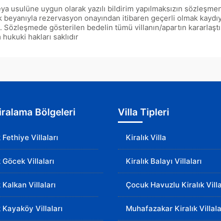
a usulüne uygun olarak yazılı bildirim yapılmaksızın sözleşmen
çık beyanıyla rezervasyon onayından itibaren geçerli olmak kaydıy
zleşmede gösterilen bedelin tümü villanın/apartın kararlaştırı
ukuki hakları saklıdır
Kiralama Bölgeleri
Villa Tipleri
k Fethiye Villaları
Kiralık Villa
k Göcek Villaları
Kiralık Balayı Villaları
k Kalkan Villaları
Çocuk Havuzlu Kiralık Villa
k Kayaköy Villaları
Muhafazakar Kiralık Villala