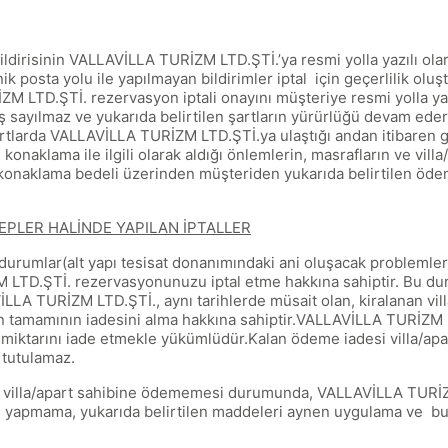
ildirisinin VALLAVİLLA TURİZM LTD.ŞTİ.’ya resmi yolla yazılı ola
k posta yolu ile yapılmayan bildirimler iptal için geçerlilik oluş
LTD.ŞTİ. rezervasyon iptali onayını müşteriye resmi yolla yazıl
 sayılmaz ve yukarıda belirtilen şartların yürürlüğü devam eder.
 şartlarda VALLAVİLLA TURİZM LTD.ŞTİ.ya ulaştığı andan itibaren g
naklama ile ilgili olarak aldığı önlemlerin, masrafların ve villa
konaklama bedeli üzerinden müşteriden yukarıda belirtilen öde
EPLER HALİNDE YAPILAN İPTALLER
urumlar(alt yapı tesisat donanımındaki ani oluşacak problemler, 
 LTD.ŞTİ. rezervasyonunuzu iptal etme hakkına sahiptir. Bu du
LLA TURİZM LTD.ŞTİ., aynı tarihlerde müsait olan, kiralanan vill
in tamamının iadesini alma hakkına sahiptir.VALLAVİLLA TURİZM
 miktarını iade etmekle yükümlüdür.Kalan ödeme iadesi villa/a
u tutulamaz.
e villa/apart sahibine ödememesi durumunda, VALLAVİLLA TURİZ
yapmama, yukarıda belirtilen maddeleri aynen uygulama ve bu v