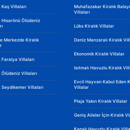
k Kaş Villaları
Muhafazakar Kiralık Balay
Villaları
k Hisarönü Ölüdeniz
rı
Lüks Kiralık Villalar
e Merkezde Kiralık
Deniz Manzaralı Kiralık Vil
r
Ekonomik Kiralık Villalar
k Faralya Villaları
Isıtmalı Havuzlu Kiralık Vil
k Ölüdeniz Villaları
Evcil Hayvan Kabul Eden Ki
k Seydikemer Villaları
Villalar
Plaja Yakın Kiralık Villalar
Geniş Aileler İçin Kiralık Vi
Kapalı Havuzlu Kiralık Villa