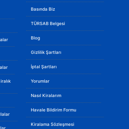
ı
Basında Biz
TÜRSAB Belgesi
Blog
lalar
Gizlilik Şartları
İptal Şartları
lalar
ralık
Yorumlar
Nasıl Kiralarım
Havale Bildirim Formu
llalar
Kiralama Sözleşmesi
lar