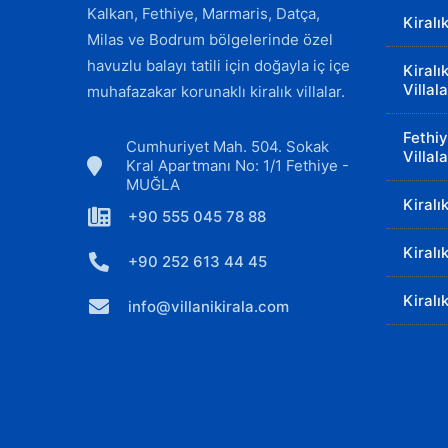
Kalkan, Fethiye, Marmaris, Datça,
Kiralı
Milas ve Bodrum bölgelerinde özel
havuzlu balayı tatili için doğayla iç içe
Kiralı
Villala
muhafazakar korunaklı kiralık villalar.
Fethiy
Cumhuriyet Mah. 504. Sokak
Villala
Kral Apartmanı No: 1/1 Fethiye -
MUĞLA
Kiralı
+90 555 045 78 88
Kiralı
+90 252 613 44 45
Kiralı
info@villanikirala.com