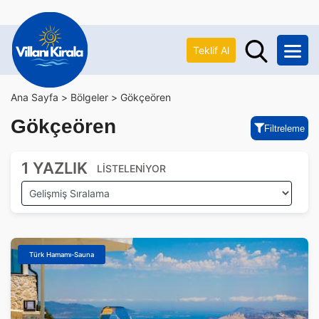
Teklif Al
Ana Sayfa >
Bölgeler >
Gökçeören
Gökçeören
Filtreleme
1 YAZLIK
LİSTELENİYOR
Türk Hamamı-Sauna