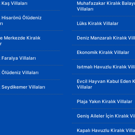
k Kaş Villaları
Muhafazakar Kiralık Balay
Villaları
k Hisarönü Ölüdeniz
rı
Lüks Kiralık Villalar
e Merkezde Kiralık
Deniz Manzaralı Kiralık Vil
r
Ekonomik Kiralık Villalar
k Faralya Villaları
Isıtmalı Havuzlu Kiralık Vil
k Ölüdeniz Villaları
Evcil Hayvan Kabul Eden Ki
k Seydikemer Villaları
Villalar
Plaja Yakın Kiralık Villalar
Geniş Aileler İçin Kiralık Vi
Kapalı Havuzlu Kiralık Villa