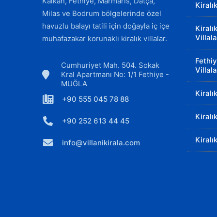
Kalkan, Fethiye, Marmaris, Datça,
Kiralı
Milas ve Bodrum bölgelerinde özel
havuzlu balayı tatili için doğayla iç içe
Kiralı
Villala
muhafazakar korunaklı kiralık villalar.
Fethiy
Cumhuriyet Mah. 504. Sokak
Villala
Kral Apartmanı No: 1/1 Fethiye -
MUĞLA
Kiralı
+90 555 045 78 88
Kiralı
+90 252 613 44 45
Kiralı
info@villanikirala.com