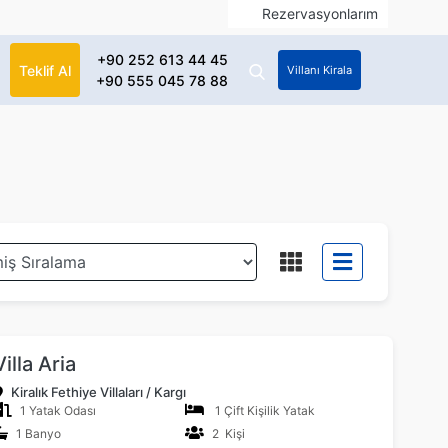
Rezervasyonlarım
+90 252 613 44 45
Teklif Al
Villanı Kirala
+90 555 045 78 88
Villa Aria
Kiralık Fethiye Villaları / Kargı
1 Yatak Odası
1 Çift Kişilik Yatak
1 Banyo
2 Kişi